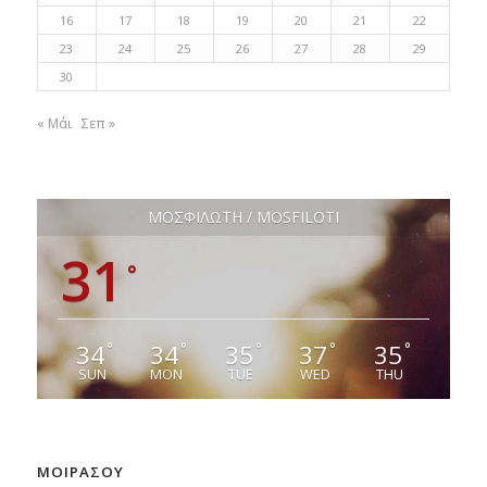
16
17
18
19
20
21
22
23
24
25
26
27
28
29
30
« Μάι
Σεπ »
ΜΟΣΦΙΛΩΤΗ / MOSFILOTI
31
°
34
34
35
37
35
°
°
°
°
°
SUN
MON
TUE
WED
THU
ΜΟΙΡΑΣΟΥ