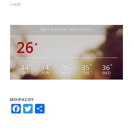
« Ιούλ
ΜΟΣΦΙΛΩΤΗ / MOSFILOTI
26
°
34
34
35
35
36
°
°
°
°
°
SAT
SUN
MON
TUE
WED
ΜΟΙΡΑΣΟΥ
Facebook
Twitter
Μοιραστείτε