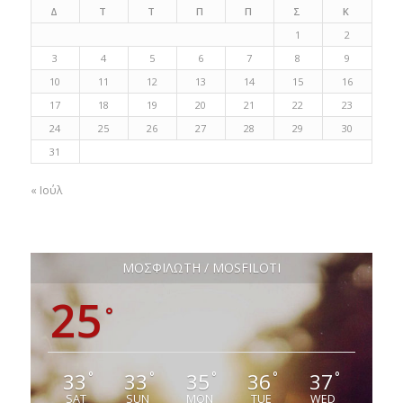
Δ
Τ
Τ
Π
Π
Σ
Κ
1
2
3
4
5
6
7
8
9
10
11
12
13
14
15
16
17
18
19
20
21
22
23
24
25
26
27
28
29
30
31
« Ιούλ
ΜΟΣΦΙΛΩΤΗ / MOSFILOTI
25
°
33
33
35
36
37
°
°
°
°
°
SAT
SUN
MON
TUE
WED