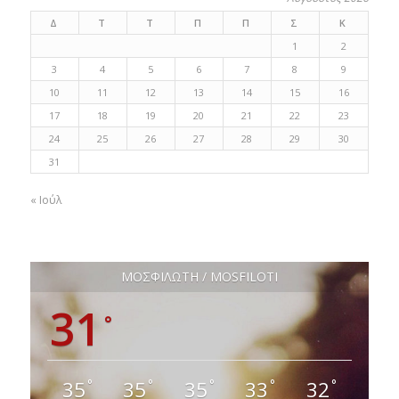
Δ
Τ
Τ
Π
Π
Σ
Κ
1
2
3
4
5
6
7
8
9
10
11
12
13
14
15
16
17
18
19
20
21
22
23
24
25
26
27
28
29
30
31
« Ιούλ
ΜΟΣΦΙΛΩΤΗ / MOSFILOTI
31
°
35
35
35
33
32
°
°
°
°
°