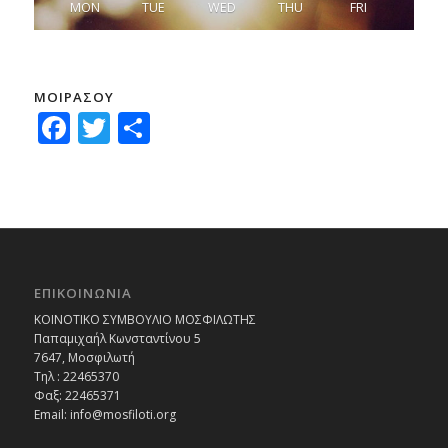
MON
TUE
WED
THU
FRI
ΜΟΙΡΑΣΟΥ
Facebook
Twitter
Μοιραστείτε
ΕΠΙΚΟΙΝΩΝΙΑ
ΚΟΙΝΟΤΙΚΟ ΣΥΜΒΟΥΛΙΟ ΜΟΣΦΙΛΩΤΗΣ
Παπαμιχαήλ Κωνσταντίνου 5
7647, Μοσφιλωτή
Τηλ : 22465370
Φαξ: 22465371
Email:
info@mosfiloti.org