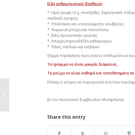
Είδη ανθρωπιστικής βοήθειας
:
* Ξηρή τροφή (π.χ. κονσέρβες, δημητριακά, παξι
παιδικές τροφές)
* Υπνόσακοι και υποστρώματα, κουβέρτες
* Χειμερινά ρούχα και παπούτσια
* Είδη προσωπικής υγιεινής
* Απορρυπαντικά/Είδη καθαρισμού
* Πάνες παιδιών και ενηλίκων
Θερμή παράκληση προς όσους επιθυμούν να συν
T
α τρόφιμα να είναι μακράς διάρκειας.
T
α ρούχα να είναι καθαρά και τοποθετημένα σε
Επίσης ο κόσμος να περιοριστεί στα όσα περιλαμ
Ανακοίνωση- Κενή θέση στην στέγη
ηλικιωμένων(αιτήσεις...
Εκ του Κοινοτικού Συμβουλίου Μοσφιλωτής
Share this entry