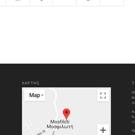
ΧΑΡΤΗΣ
Τ
Π
Μ
28
Α
Κ
16
Π