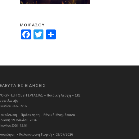
ΜΟΙΡΑΣΟΥ
Facebook
Twitter
Μοιραστείτε
ΕΛΕΥΤΑΙΕΣ ΕΙΔΗΣΕΙΣ
ΡΟΚΥΡΗΞΗ ΘΕΣΗ ΕΡΓΑΣΙΑΣ – Παιδική Λέσχη – ΣΚΕ
οσφιλωτής
 Ιουλίου 2026 - 09:58
νακοίνωση – Πρόσκληση – Εθνικό Μνημόσυνο –
υριακή 19 Ιουλίου 2026
 Ιουλίου 2026 - 12:46
ρόσκληση – Καλοκαιρινή Γιορτή – 03/07/2026