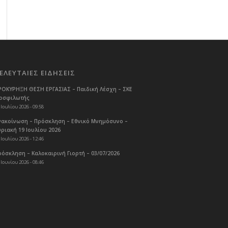
ΕΛΕΥΤΑΙΕΣ ΕΙΔΗΣΕΙΣ
ΡΟΚΥΡΗΞΗ ΘΕΣΗ ΕΡΓΑΣΙΑΣ – Παιδική Λέσχη – ΣΚΕ
οσφιλωτής
 Ιουλίου 2026 - 09:58
νακοίνωση – Πρόσκληση – Εθνικό Μνημόσυνο –
υριακή 19 Ιουλίου 2026
 Ιουλίου 2026 - 12:46
ρόσκληση – Καλοκαιρινή Γιορτή – 03/07/2026
 Ιουνίου 2026 - 08:46