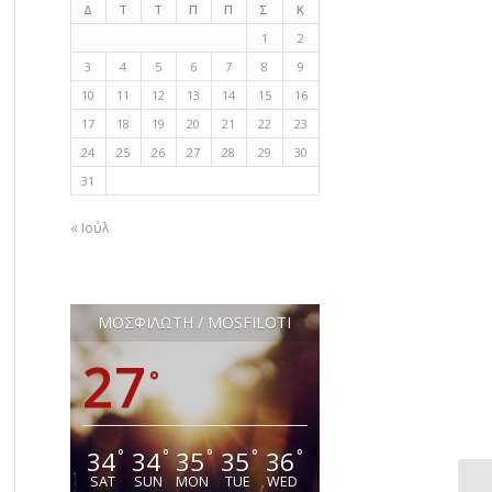
Δ
Τ
Τ
Π
Π
Σ
Κ
1
2
3
4
5
6
7
8
9
10
11
12
13
14
15
16
17
18
19
20
21
22
23
24
25
26
27
28
29
30
31
« Ιούλ
ΜΟΣΦΙΛΩΤΗ / MOSFILOTI
27
°
34
34
35
35
36
°
°
°
°
°
SAT
SUN
MON
TUE
WED