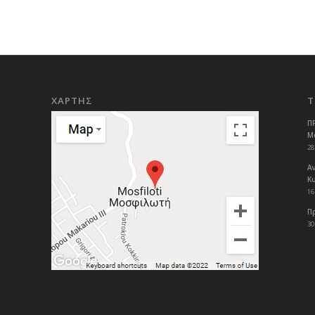
ΧΑΡΤΗΣ
Τ
Π
Μ
28
Α
Κ
16
Π
30