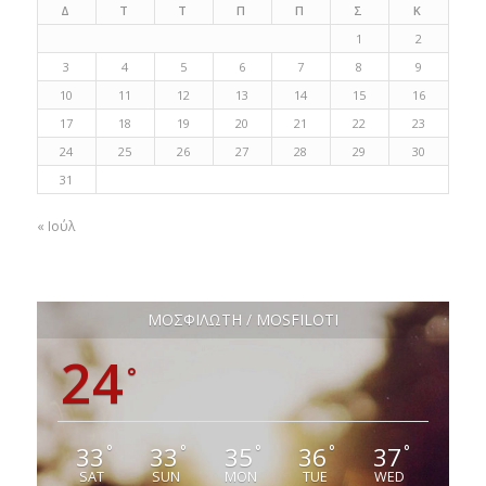
Δ
Τ
Τ
Π
Π
Σ
Κ
1
2
3
4
5
6
7
8
9
10
11
12
13
14
15
16
17
18
19
20
21
22
23
24
25
26
27
28
29
30
31
« Ιούλ
ΜΟΣΦΙΛΩΤΗ / MOSFILOTI
24
°
33
33
35
36
37
°
°
°
°
°
SAT
SUN
MON
TUE
WED