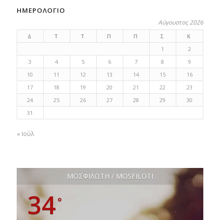
ΗΜΕΡΟΛΟΓΙΟ
Αύγουστος 2026
Δ
Τ
Τ
Π
Π
Σ
Κ
1
2
3
4
5
6
7
8
9
10
11
12
13
14
15
16
17
18
19
20
21
22
23
24
25
26
27
28
29
30
31
« Ιούλ
ΜΟΣΦΙΛΩΤΗ / MOSFILOTI
34
°