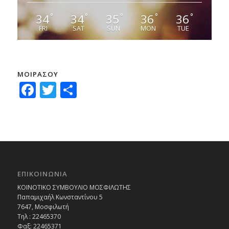
34
34
35
36
36
°
°
°
°
°
FRI
SAT
SUN
MON
TUE
ΜΟΙΡΑΣΟΥ
Facebook
Twitter
Μοιραστείτε
ΕΠΙΚΟΙΝΩΝΙΑ
ΚΟΙΝΟΤΙΚΟ ΣΥΜΒΟΥΛΙΟ ΜΟΣΦΙΛΩΤΗΣ
Παπαμιχαήλ Κωνσταντίνου 5
7647, Μοσφιλωτή
Τηλ : 22465370
Φαξ: 22465371