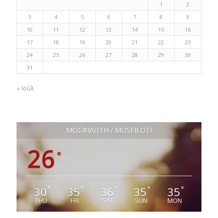
1
2
3
4
5
6
7
8
9
10
11
12
13
14
15
16
17
18
19
20
21
22
23
24
25
26
27
28
29
30
31
« Ιούλ
ΜΟΣΦΙΛΩΤΗ / MOSFILOTI
26
°
30
35
36
35
35
°
°
°
°
°
THU
FRI
SAT
SUN
MON