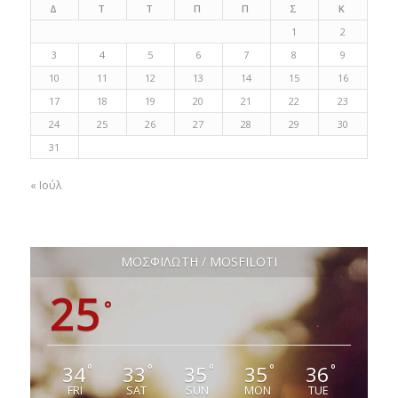
Δ
Τ
Τ
Π
Π
Σ
Κ
1
2
3
4
5
6
7
8
9
10
11
12
13
14
15
16
17
18
19
20
21
22
23
24
25
26
27
28
29
30
31
« Ιούλ
ΜΟΣΦΙΛΩΤΗ / MOSFILOTI
25
°
34
33
35
35
36
°
°
°
°
°
FRI
SAT
SUN
MON
TUE