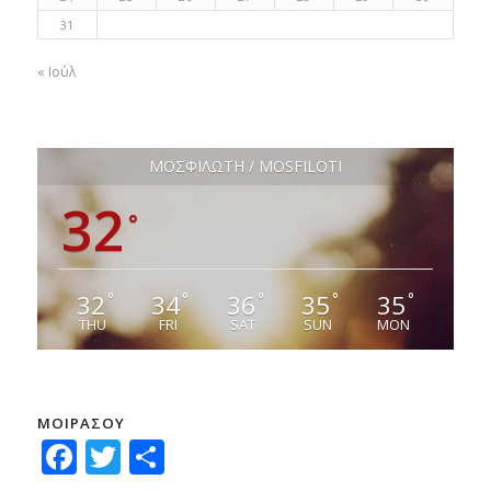
31
« Ιούλ
ΜΟΣΦΙΛΩΤΗ / MOSFILOTI
32
°
32
34
36
35
35
°
°
°
°
°
THU
FRI
SAT
SUN
MON
ΜΟΙΡΑΣΟΥ
Facebook
Twitter
Μοιραστείτε